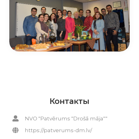
Контакты
NVO "Patvērums "Drošā māja""
https://patverums-dm.lv/