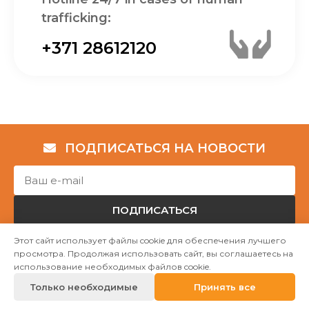
trafficking:
+371 28612120
ПОДПИСАТЬСЯ НА НОВОСТИ
ПОДПИСАТЬСЯ
Этот сайт использует файлы cookie для обеспечения лучшего
просмотра. Продолжая использовать сайт, вы соглашаетесь на
Авторские права © НГО „Убежище "Надёжный дом""
использование необходимых файлов cookie.
2023
Только необходимые
Принять все
Mājas lapu izstrāde WEBstyle.lv