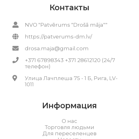
Контакты
NVO "Patvērums "Drošā māja""
https://patverums-dm.lv/
drosa.maja@gmail.com
+371 67898343 +371 28612120 (24/7
телефон)
Улица Лачплеша 75 - 1 Б, Рига, LV-
1011
Информация
О нас
Торговля людьми
Для переселенцев