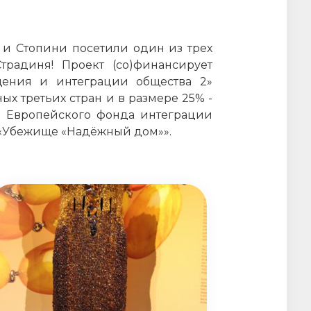
а и Стопини посетили один из трех
радиня! Проект (со)финансирует
щения и интеграции общества 2»
х третьих стран и в размере 25% -
е Европейского фонда интеграции
о «Убежище «Надёжный дом»».