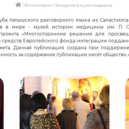
/
Фотогалереи
/
Экскурсия в музей медицины
клуба латышского разговорного языка из Саласпилс
 в мире - музей истории медицины им. П. Ст
проекта «Многосторонние решения для просве
 средств Европейского фонда интеграции подданны
джета. Данная публикация создана при поддержк
венность за содержание публикации несёт обществ