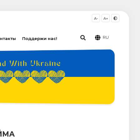
A-
A+
RU
нтакты
Поддержи нас!
ЙМА