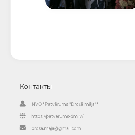
Контакты
NVO "Patvērums "Drošā māja""
https://patverums-dm.lv/
drosa.maja@gmail.com