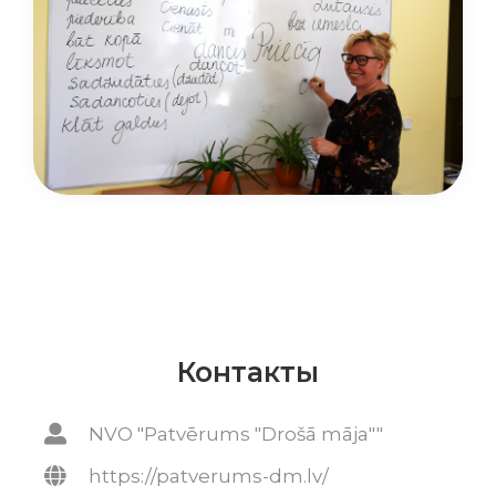
Контакты
NVO "Patvērums "Drošā māja""
https://patverums-dm.lv/