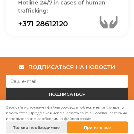
Hotline 24/7 in cases of human
trafficking:
+371 28612120
ПОДПИСАТЬСЯ НА НОВОСТИ
ПОДПИСАТЬСЯ
Этот сайт использует файлы cookie для обеспечения лучшего
просмотра. Продолжая использовать сайт, вы соглашаетесь на
Авторские права © НГО „Убежище "Надёжный дом""
использование необходимых файлов cookie.
2023
Только необходимые
Принять все
Mājas lapu izstrāde WEBstyle.lv