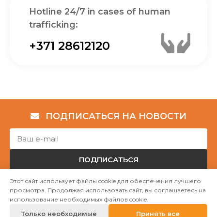
Hotline 24/7 in cases of human
trafficking:
+371 28612120
ПОДПИСАТЬСЯ НА НОВОСТИ
ПОДПИСАТЬСЯ
Этот сайт использует файлы cookie для обеспечения лучшего
просмотра. Продолжая использовать сайт, вы соглашаетесь на
Авторские права © НГО „Убежище "Надёжный дом""
использование необходимых файлов cookie.
2023
Только необходимые
Принять все
Mājas lapu izstrāde WEBstyle.lv