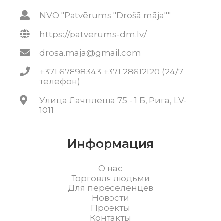
NVO "Patvērums "Drošā māja""
https://patverums-dm.lv/
drosa.maja@gmail.com
+371 67898343 +371 28612120 (24/7
телефон)
Улица Лачплеша 75 - 1 Б, Рига, LV-
1011
Информация
О нас
Торговля людьми
Для переселенцев
Новости
Проекты
Контакты