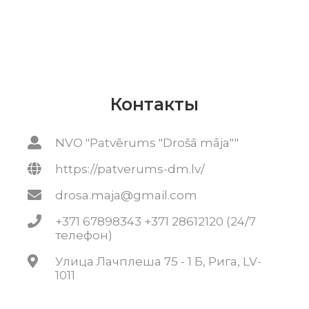
Контакты
NVO "Patvērums "Drošā māja""
https://patverums-dm.lv/
drosa.maja@gmail.com
+371 67898343 +371 28612120 (24/7
телефон)
Улица Лачплеша 75 - 1 Б, Рига, LV-
1011