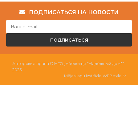
ПОДПИСАТЬСЯ НА НОВОСТИ
ПОДПИСАТЬСЯ
Авторские права © НГО „Убежище "Надёжный дом""
2023
Mājas lapu izstrāde WEBstyle.lv