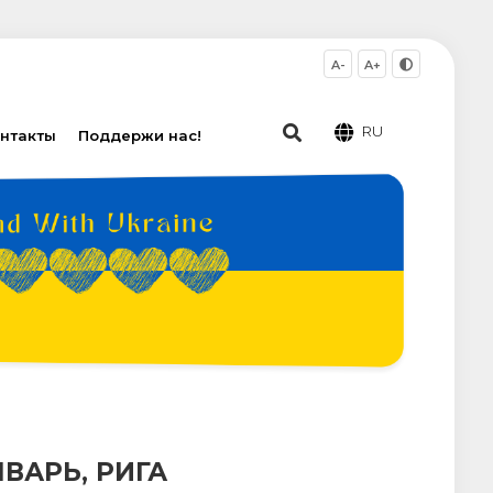
A-
A+
RU
нтакты
Поддержи нас!
ВАРЬ, РИГА