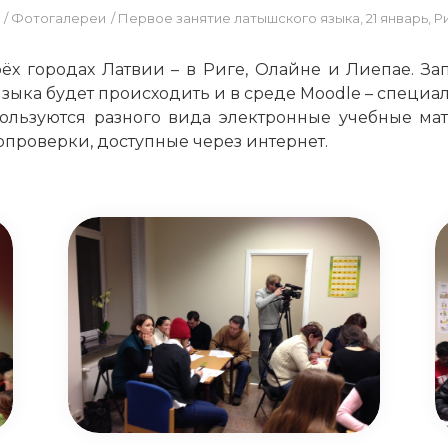
/
Фотогалереи
/
Первое занятие латышского языка, 21 январь, Р
рёх городах Латвии – в Риге, Олайне и Лиепае. З
 языка будет происходить и в среде Moodle – специ
ользуются разного вида электронные учебные матери
проверки, доступные через интернет.