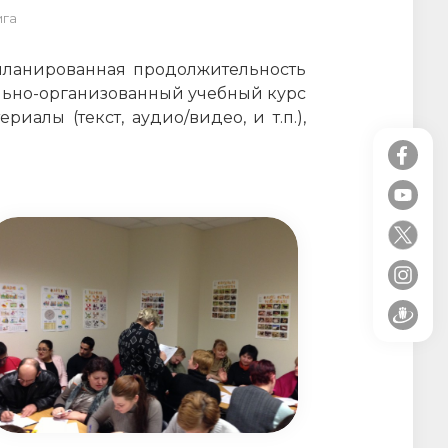
ига
апланированная продолжительность
ально-организованный учебный курс
алы (текст, аудио/видео, и т.п.),