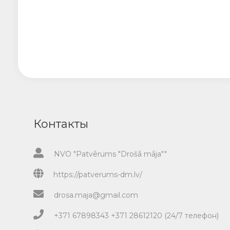
Контакты
NVO "Patvērums "Drošā māja""
https://patverums-dm.lv/
drosa.maja@gmail.com
+371 67898343 +371 28612120 (24/7 телефон)