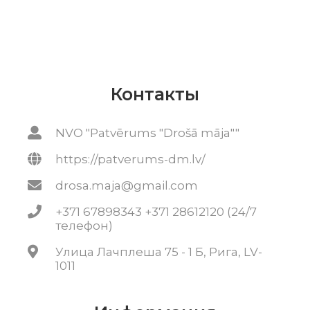
Контакты
NVO "Patvērums "Drošā māja""
https://patverums-dm.lv/
drosa.maja@gmail.com
+371 67898343 +371 28612120 (24/7
телефон)
Улица Лачплеша 75 - 1 Б, Рига, LV-
1011