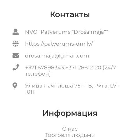
Контакты
NVO "Patvērums "Drošā māja""
https://patverums-dm.lv/
drosa.maja@gmail.com
+371 67898343 +371 28612120 (24/7
телефон)
Улица Лачплеша 75 - 1 Б, Рига, LV-
1011
Информация
О нас
Торговля людьми