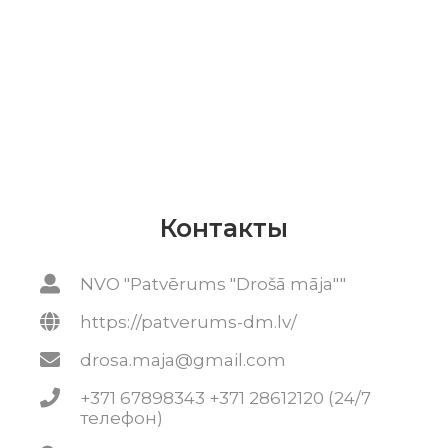
Контакты
NVO "Patvērums "Drošā māja""
https://patverums-dm.lv/
drosa.maja@gmail.com
+371 67898343 +371 28612120 (24/7
телефон)