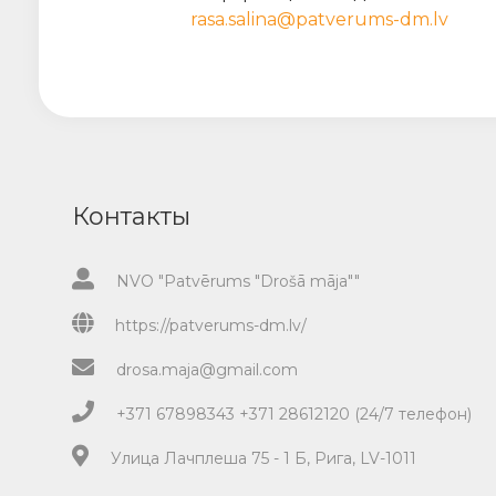
rasa.salina@patverums-dm.lv
Контакты
NVO "Patvērums "Drošā māja""
https://patverums-dm.lv/
drosa.maja@gmail.com
+371 67898343 +371 28612120 (24/7 телефон)
Улица Лачплеша 75 - 1 Б, Рига, LV-1011