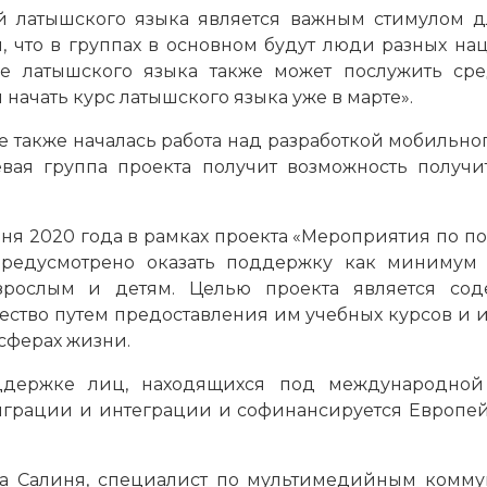
й латышского языка является важным стимулом д
, что в группах в основном будут люди разных нац
ие латышского языка также может послужить ср
начать курс латышского языка уже в марте».
але также началась работа над разработкой мобильн
вая группа проекта получит возможность получи
июня 2020 года в рамках проекта «Мероприятия по 
предусмотрено оказать поддержку как минимум
зрослым и детям. Целью проекта является сод
ество путем предоставления им учебных курсов и
 сферах жизни.
держке лиц, находящихся под международной 
грации и интеграции и софинансируется Европейс
 Салиня, специалист по мультимедийным коммуник