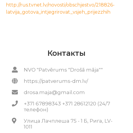
http://rus.tvnet.lv/novosti/obschjestvo/218826-
latvija_gotova_intjegrirovat_vsjeh_prijezzhih
Контакты
NVO "Patvērums "Drošā māja""
https://patverums-dm.lv/
drosa.maja@gmail.com
+371 67898343 +371 28612120 (24/7
телефон)
Улица Лачплеша 75 - 1 Б, Рига, LV-
1011