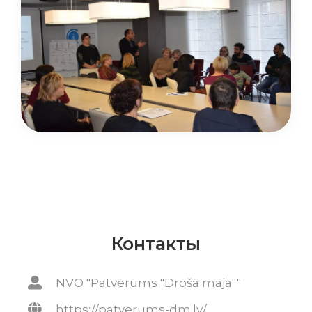
Контакты
NVO "Patvērums "Drošā māja""
https://patverums-dm.lv/