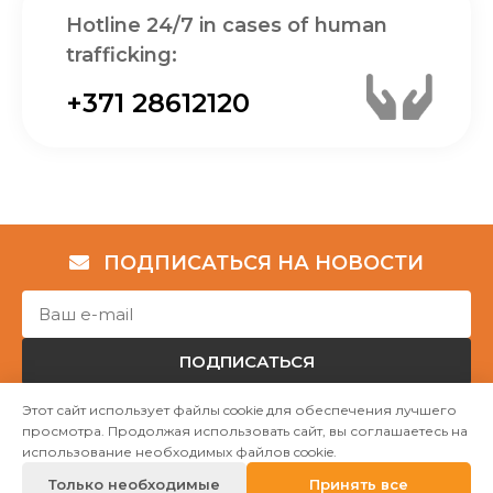
Hotline 24/7 in cases of human
trafficking:
+371 28612120
ПОДПИСАТЬСЯ НА НОВОСТИ
ПОДПИСАТЬСЯ
Этот сайт использует файлы cookie для обеспечения лучшего
просмотра. Продолжая использовать сайт, вы соглашаетесь на
Авторские права © НГО „Убежище "Надёжный дом""
использование необходимых файлов cookie.
2023
Только необходимые
Принять все
Mājas lapu izstrāde WEBstyle.lv