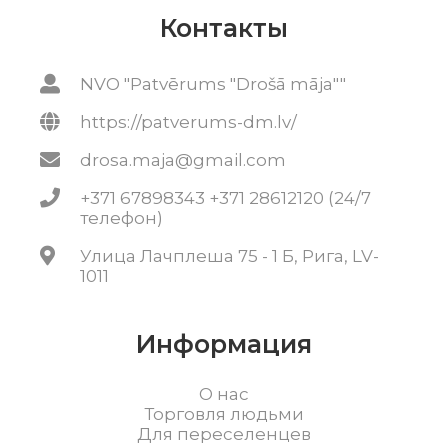
Контакты
NVO "Patvērums "Drošā māja""
https://patverums-dm.lv/
drosa.maja@gmail.com
+371 67898343 +371 28612120 (24/7
телефон)
Улица Лачплеша 75 - 1 Б, Рига, LV-
1011
Информация
О нас
Торговля людьми
Для переселенцев