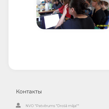
Контакты
NVO "Patvērums "Drošā māja""