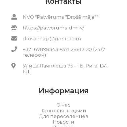
Контакты
NVO "Patvērums "Drošā māja""
https://patverums-dm.lv/
drosa.maja@gmail.com
+371 67898343 +371 28612120 (24/7
телефон)
Улица Лачплеша 75 - 1 Б, Рига, LV-
1011
Информация
О нас
Торговля людьми
Для переселенцев
Новости