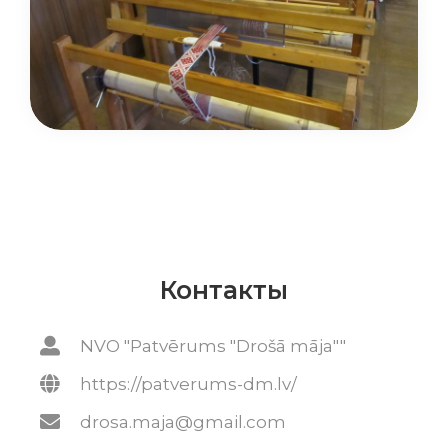
Контакты
NVO "Patvērums "Drošā māja""
https://patverums-dm.lv/
drosa.maja@gmail.com