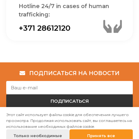
Hotline 24/7 in cases of human
trafficking:
+371 28612120
ПОДПИСАТЬСЯ НА НОВОСТИ
ПОДПИСАТЬСЯ
Этот сайт использует файлы cookie для обеспечения лучшего
просмотра. Продолжая использовать сайт, вы соглашаетесь на
Авторские права © НГО „Убежище "Надёжный дом""
использование необходимых файлов cookie.
2023
Только необходимые
Принять все
Mājas lapu izstrāde WEBstyle.lv