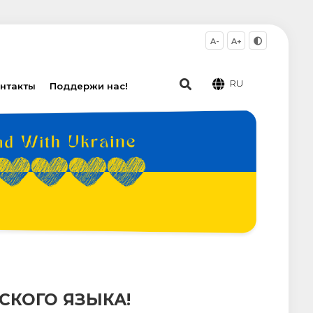
A-
A+
RU
нтакты
Поддержи нас!
КОГО ЯЗЫКА!