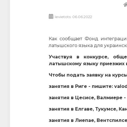
Ievietots: 06.06.2022
Как сообщает Фонд интеграци
латышского языка для украински
Участвуя в конкурсе, общ
латышскому языку приезжих 
Чтобы подать заявку на курс
занятия в Риге - пишите: val
занятия в Цесисе, Валмиере - 
занятия в Елгаве, Тукумсе, Ка
занятия в Лиепае, Вентспилсе 