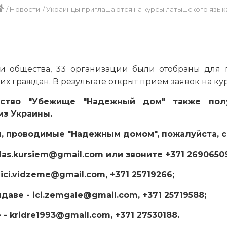
/
Новости
/
Украинцы приглашаются на курсы латышского язык
и общества, 33 организации были отобраны для 
х граждан. В результате открыт прием заявок на ку
ество "Убежище "Надежный дом" также пол
из Украины.
ы, проводимые "Надежным домом", пожалуйста, с
odas.kursiem@gmail.com или звоните +371 2690650
ici.vidzeme@gmail.com, +371 25719266;
ндаве - ici.zemgale@gmail.com, +371 25719588;
- kridre1993@gmail.com, +371 27530188.