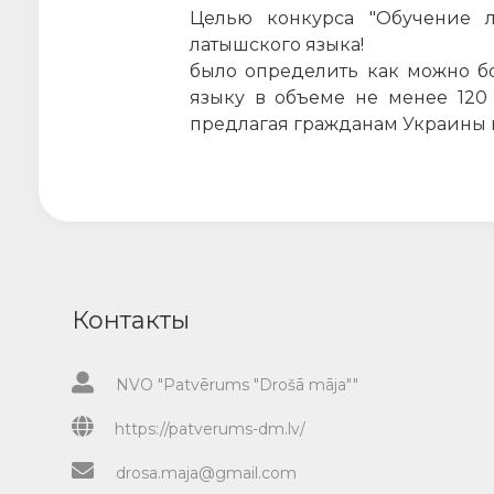
Целью конкурса "Обучение 
латышского языка!
было определить как можно бо
языку в объеме не менее 120
предлагая гражданам Украины в
Контакты
NVO "Patvērums "Drošā māja""
https://patverums-dm.lv/
drosa.maja@gmail.com