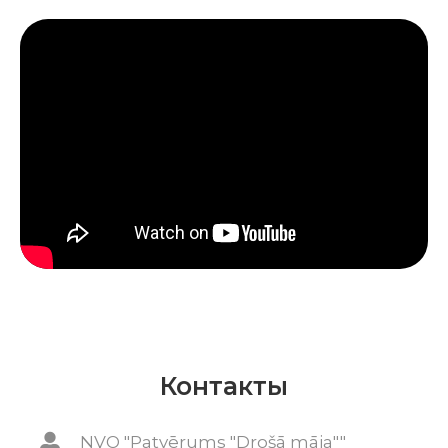
Контакты
NVO "Patvērums "Drošā māja""