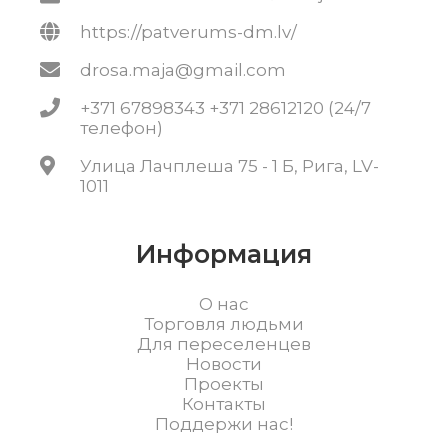
https://patverums-dm.lv/
drosa.maja@gmail.com
+371 67898343 +371 28612120 (24/7
телефон)
Улица Лачплеша 75 - 1 Б, Рига, LV-
1011
Информация
О нас
Торговля людьми
Для переселенцев
Новости
Проекты
Контакты
Поддержи нас!