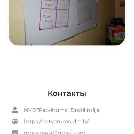
Контакты
NVO "Patvērums "Drošā māja""
https://patverums-dm.lv/
drosa.maja@gmail.com