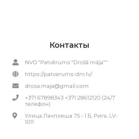
Контакты
NVO "Patvērums "Drošā māja""
https://patverums-dm.lv/
drosa.maja@gmail.com
+371 67898343 +371 28612120 (24/7
телефон)
Улица Лачплеша 75 - 1 Б, Рига, LV-
1011