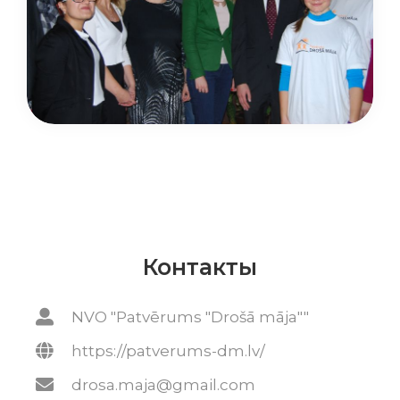
Контакты
NVO "Patvērums "Drošā māja""
https://patverums-dm.lv/
drosa.maja@gmail.com