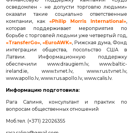
осведомлен - не допусти торговлю людьми»
оказали такие социально ответственные
компании, как
«
Philip Morris International
»
,
которая поддерживает мероприятия по
борьбе с торговлей людьми уже четвертый год,
«
TransferGo
»
,
«
EuroAWK
»
, Рижская дума, Фонд
интеграции общества, посольство США в
Латвии. Информационную поддержку
обеспечили
www.draugiem.lv
,
www.baltic-
ireland.ie
,
www.tvnet.lv
,
www.rus.tvnet.lv
,
www.apollo.lv
,
www.rus.apollo.lv
,
www.calis.lv
.
Информацию подготовила:
Рага Салиня, консультант и практик по
вопросам общественных отношений
Моб.тел. (+371) 22026355
rasa.salina@gmail.com