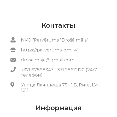
Контакты
NVO "Patvērums "Drošā māja""
https://patverums-dm.lv/
drosa.maja@gmail.com
+371 67898343 +371 28612120 (24/7
телефон)
Улица Лачплеша 75 - 1 Б, Рига, LV-
1011
Информация