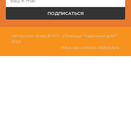
ПОДПИСАТЬСЯ
Авторские права © НГО „Убежище "Надёжный дом""
2023
Mājas lapu izstrāde WEBstyle.lv