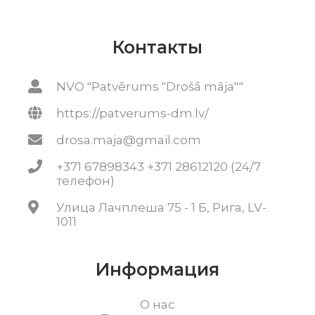
Контакты
NVO "Patvērums "Drošā māja""
https://patverums-dm.lv/
drosa.maja@gmail.com
+371 67898343 +371 28612120 (24/7
телефон)
Улица Лачплеша 75 - 1 Б, Рига, LV-
1011
Информация
О нас