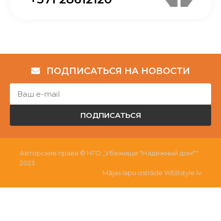
ПОДПИСАТЬСЯ НА НОВОСТИ
ПОДПИСАТЬСЯ
Авторские права © НГО „Убежище "Надёжный дом""
2023
Mājas lapu izstrāde WEBstyle.lv