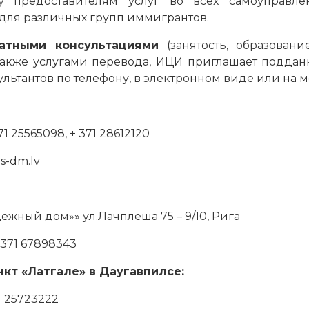
 предоставителям услуг во всех самоуправле
 для различных групп иммигрантов.
атными консультациями
(занятость, образован
также услугами перевода, ИЦИ приглашает подданн
ьтантов по телефону, в электронном виде или на м
25565098, + 371 28612120
s-dm.lv
жный дом»» ул.Лачплеша 75 – 9/10, Рига
371 67898343
кт «Латгале» в Даугавпилсе:
1 25723222