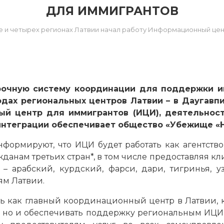
ДЛЯ ИММИГРАНТОВ
е и четырех регионах Латвии начал работу Информационный це
рочную систему координации для поддержки и
одах региональных центров Латвии – в Даугавпи
ый центр для иммигрантов (ИЦИ), деятельнос
интеграции
обеспечивает общество «Убежище «
формируют, что ИЦИ будет работать как агентство
нам третьих стран*, в том числе предоставляя кл
– арабский, курдский, фарси, дари, тигринья, уз
ям Латвии.
ть как главный координационный центр в Латвии, к
, но и обеспечивать поддержку региональным ИЦИ в