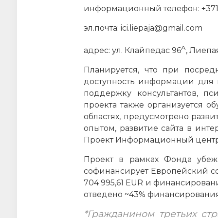
информационный телефон: +371 
эл.почта: ici.liepaja@gmail.com
A
адрес: ул. Клайпедас 96
, Лиепа
Планируется, что при посред
доступность информации для 
поддержку консультантов, пс
проекта также организуется о
областях, предусмотрено разв
опытом, развитие сайта в инте
Проект Информационный центр д
Проект в рамках Фонда убеж
софинансирует Европейский со
704 995,61 EUR и финансирован
отведено ~43% финансирования п
*Гражданином третьих ст