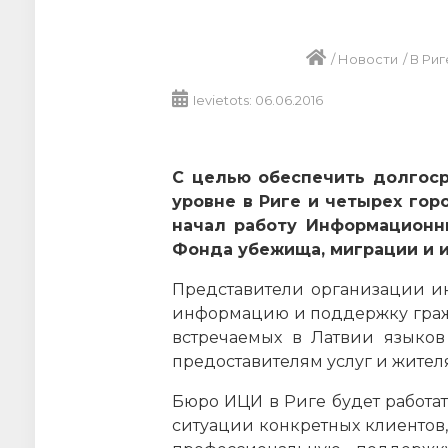
/
Новости
/
В Риг
Ievietots: 06.06.2016
С целью обеспечить долгос
уровне в Риге и четырех гор
начал работу Информационн
Фонда убежища, миграции и 
Представители организации ин
информацию и поддержку гражда
встречаемых в Латвии языков 
предоставителям услуг и жител
Бюро ИЦИ в Риге будет работа
ситуации конкретных клиентов