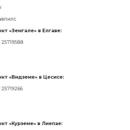
m
гавпилс
кт «Земгале» в Елгаве:
 25719588
кт «Видземе» в Цесисе:
 25719266
кт «Курземе» в Лиепае: