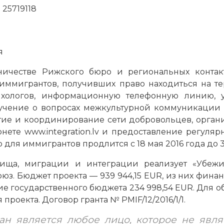
25719118
я
ничестве Рижского бюро и региональных конта
иммигрантов, получивших право находиться на те
ихологов, информационную телефонную линию, 
бучение о вопросах межкультурной коммуникации
итие и координирование сети добровольцев, орга
рнете www.integration.lv и предоставление регул
ля иммигрантов продлится с 18 мая 2016 года до 31
ища, миграции и интеграции реализует «Убеж
юз. Бюджет проекта — 939 944,15 EUR, из них фина
ие государственного бюджета 234 998,54 EUR. Для 
роекта. Договор гранта № PMIF/12/2016/1/1.
ран является любое лицо, которое не явл