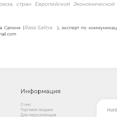
Союза, стран Европейской Экономическо
Rasa Saliņa
а Салиня (
), эксперт по коммуника
mail.com
Информация
О нас
Торговля людьми
Hotl
Для переселенцев