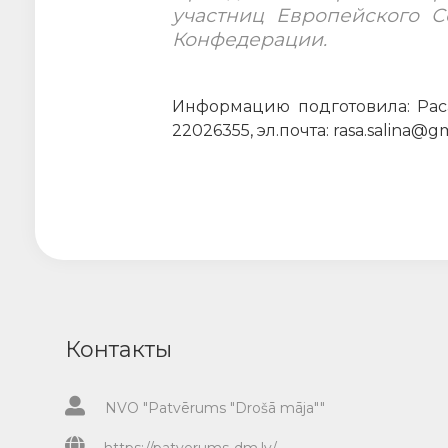
участниц Европейского 
Конфедерации.
Информацию подготовила: Рас
22026355, эл.почта: rasa.salina@g
Контакты
NVO "Patvērums "Drošā māja""