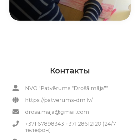
Контакты
NVO "Patvērums "Drošā māja""
https://patverums-dm.lv/
drosa.maja@gmail.com
+371 67898343 +371 28612120 (24/7
телефон)