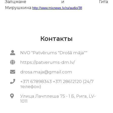
Залцмане и Гита
Мирушкина
http://www.mixnews.lv/ru/audio/38
Контакты
NVO "Patvērums "Drošā māja""
https://patverums-dm.lv/
drosa.maja@gmail.com
+371 67898343 +371 28612120 (24/7
телефон)
Улица Лачплеша 75 - 1 Б, Рига, LV-
1011