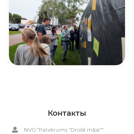
Контакты
NVO "Patvērums "Drošā māja""