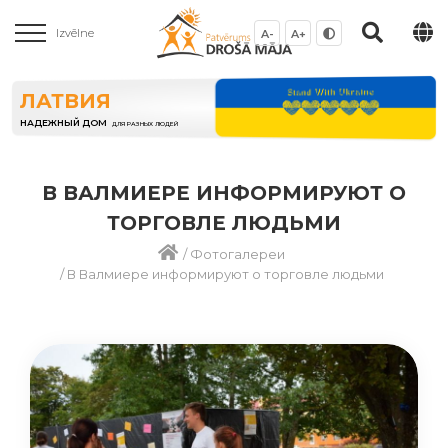
Izvēlne
A-
A+
ЛАТВИЯ
НАДЕЖНЫЙ ДОМ
ДЛЯ РАЗНЫХ ЛЮДЕЙ
В ВАЛМИЕРЕ ИНФОРМИРУЮТ О
ТОРГОВЛЕ ЛЮДЬМИ
/
Фотогалереи
/
В Валмиере информируют о торговле людьми