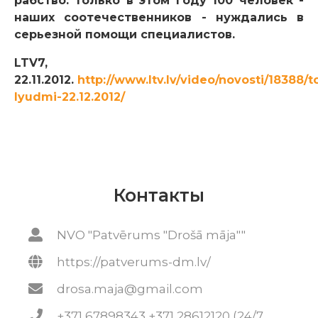
рабство. Только в этом году 100 человек -
наших соотечественников - нуждались в
серьезной помощи специалистов.
LTV7,
22.11.2012.
http://www.ltv.lv/video/novosti/18388/t
lyudmi-22.12.2012/
Контакты
NVO "Patvērums "Drošā māja""
https://patverums-dm.lv/
drosa.maja@gmail.com
+371 67898343 +371 28612120 (24/7