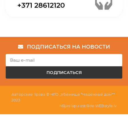
+371 28612120
ПОДПИСАТЬСЯ НА НОВОСТИ
ПОДПИСАТЬСЯ
Авторские права © НГО „Убежище "Надёжный дом""
2023
Mājas lapu izstrāde WEBstyle.lv