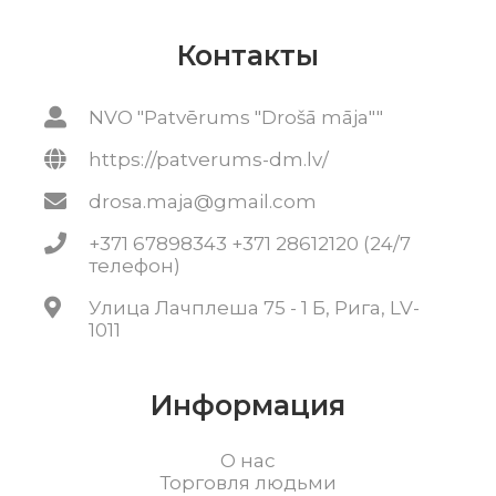
Контакты
NVO "Patvērums "Drošā māja""
https://patverums-dm.lv/
drosa.maja@gmail.com
+371 67898343 +371 28612120 (24/7
телефон)
Улица Лачплеша 75 - 1 Б, Рига, LV-
1011
Информация
О нас
Торговля людьми