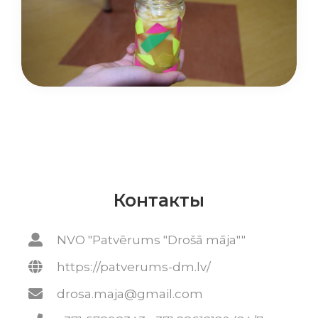
Контакты
NVO "Patvērums "Drošā māja""
https://patverums-dm.lv/
drosa.maja@gmail.com