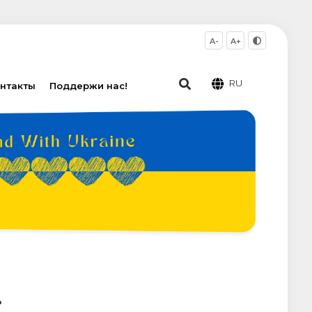
A-
A+
RU
нтакты
Поддержи нас!
.