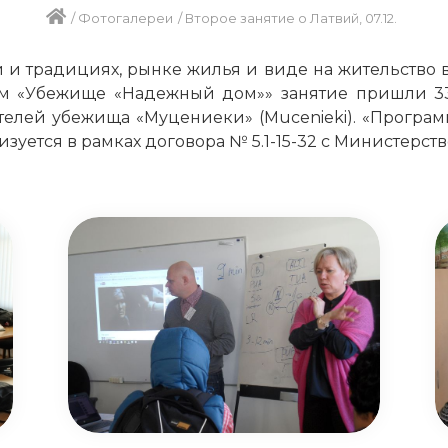
/
Фотогалереи
/
Второе занятие о Латвий, 07.12.
и и традициях, рынке жилья и виде на жительство в
ом «Убежище «Надежный дом»» занятие пришли 33
телей убежища «Муцениеки» (Mucenieki). «Прогр
зуется в рамках договора № 5.1-15-32 с Министерство