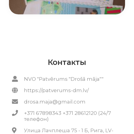
Контакты
NVO "Patvērums "Drošā māja""
https://patverums-dm.lv/
drosa.maja@gmail.com
+371 67898343 +371 28612120 (24/7
телефон)
Улица Лачплеша 75 - 1 Б, Рига, LV-