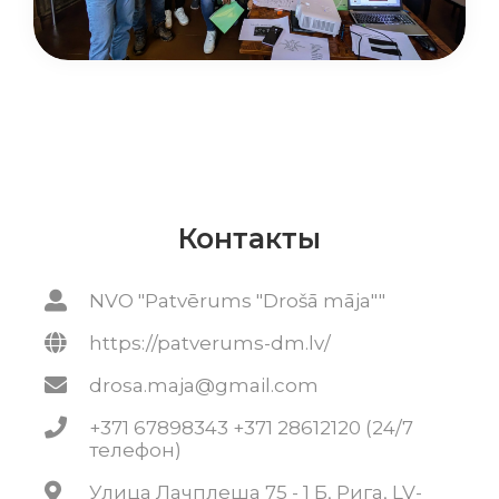
Контакты
NVO "Patvērums "Drošā māja""
https://patverums-dm.lv/
drosa.maja@gmail.com
+371 67898343 +371 28612120 (24/7
телефон)
Улица Лачплеша 75 - 1 Б, Рига, LV-