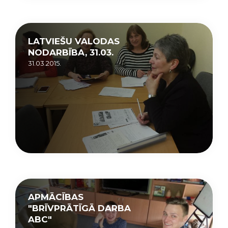
LATVIEŠU VALODAS
NODARBĪBA, 31.03.
31.03.2015.
APMĀCĪBAS
"BRĪVPRĀTĪGĀ DARBA
ABC"