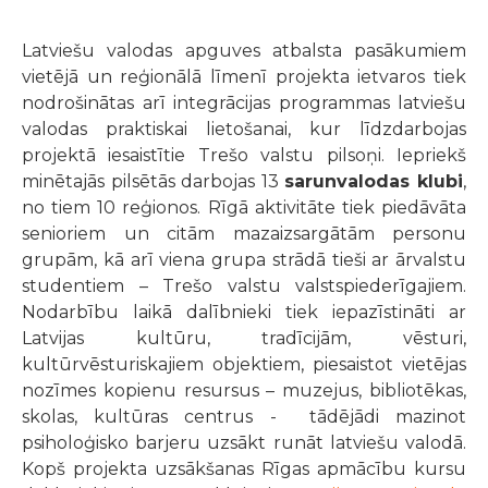
Latviešu valodas apguves atbalsta pasākumiem
vietējā un reģionālā līmenī projekta ietvaros tiek
nodrošinātas arī integrācijas programmas latviešu
valodas praktiskai lietošanai, kur līdzdarbojas
projektā iesaistītie Trešo valstu pilsoņi. Iepriekš
minētajās pilsētās darbojas 13
sarunvalodas klubi
,
no tiem 10 reģionos. Rīgā aktivitāte tiek piedāvāta
senioriem un citām mazaizsargātām personu
grupām, kā arī viena grupa strādā tieši ar ārvalstu
studentiem – Trešo valstu valstspiederīgajiem.
Nodarbību laikā dalībnieki tiek iepazīstināti ar
Latvijas kultūru, tradīcijām, vēsturi,
kultūrvēsturiskajiem objektiem, piesaistot vietējas
nozīmes kopienu resursus – muzejus, bibliotēkas,
skolas, kultūras centrus - tādējādi mazinot
psiholoģisko barjeru uzsākt runāt latviešu valodā.
Kopš projekta uzsākšanas Rīgas apmācību kursu