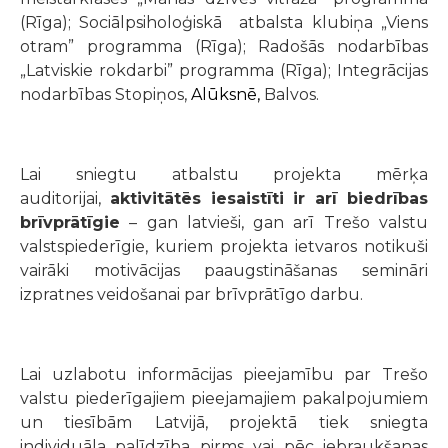
(Rīga); Sociālpsiholoģiskā atbalsta klubiņa „Viens
otram” programma (Rīga); Radošās nodarbības
„Latviskie rokdarbi” programma (Rīga); Integrācijas
nodarbības Stopiņos,
Alūksnē,
Balvos.
Lai sniegtu atbalstu projekta mērķa
auditorijai,
aktivitātēs iesaistīti ir arī biedrības
brīvprātīgie
– gan latvieši, gan arī Trešo valstu
valstspiederīgie, kuriem projekta ietvaros notikuši
vairāki motivācijas paaugstināšanas semināri
izpratnes veidošanai par brīvprātīgo darbu.
Lai uzlabotu
informācijas pieejamību par Trešo
valstu piederīgajiem pieejamajiem pakalpojumiem
un tiesībām
Latvijā, projektā tiek sniegta
individuāla palīdzība pirms vai pēc iebraukšanas