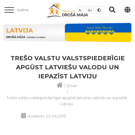
Izvēlne
A-
A+
LATVIJA
DROŠĀ MĀJA
DAŽĀDIEM CILVĒKIEM
TREŠO VALSTU VALSTSPIEDERĪGIE
APGŪST LATVIEŠU VALODU UN
IEPAZĪST LATVIJU
/
Ziņas
/
Trešo valstu valstspiederīgie apgūst latviešu valodu un iepazīst
Latviju
Ievietots: 20.04.2015