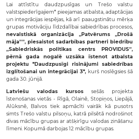
Lai attīstītu daudzpusīgas un Trešo valstu
valstspiederīgajiem* pieejamas atbalsta, adaptācijas
un integrācijas iespējas, kā arī paaugstinātu mērķa
grupas motivāciju līdzdalībai sabiedrības procesos,
nevalstiskā organizācija „Patvērums „Drošā
māja””, piesaistot sadarbības partneri biedrību
„Sabiedriskās politikas centrs PROVIDUS”,
pērnā gada nogalē uzsāka īstenot atbalsta
projektu "Daudzpusīgi risinājumi sabiedrības
izglītošanai un integrācijai 3",
kurš noslēgsies šā
gada 30. jūnijā.
Latviešu valodas kursos
sešās projekta
īstenošanas vietās - Rīgā, Olainē, Stopiņos, Liepājā,
Alūksnē, Balvos tiek apmācīti vairāk kā pusotrs
simts Trešo valstu pilsoņu, katrā pilsētā nodrošinot
divas mācību grupas ar atšķirīgu valodas zināšanu
līmeni. Kopumā darbojas 12 mācību grupas.