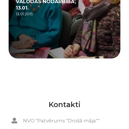
VALODAS NODARBĪBA,
13.01.
13.01.2015.
Kontakti
NVO "Patvērums "Drošā māja""