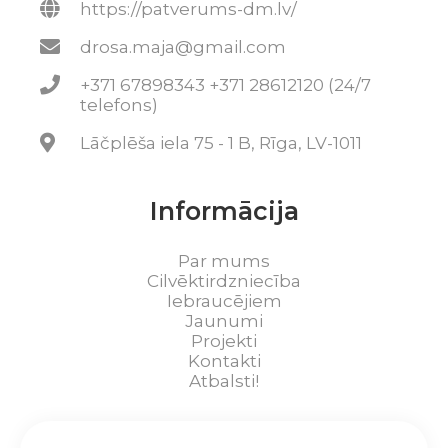
https://patverums-dm.lv/
drosa.maja@gmail.com
+371 67898343 +371 28612120 (24/7
telefons)
Lāčplēša iela 75 - 1 B, Rīga, LV-1011
Informācija
Par mums
Cilvēktirdzniecība
Iebraucējiem
Jaunumi
Projekti
Kontakti
Atbalsti!