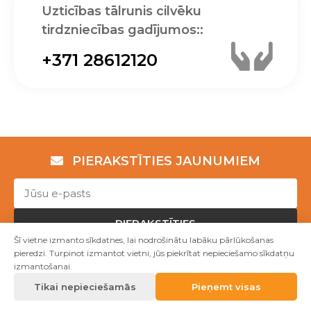
Uzticības tālrunis cilvēku
tirdzniecības gadījumos::
+371 28612120
PIERAKSTĪTIES JAUNUMIEM
PIERAKSTĪTIES
Šī vietne izmanto sīkdatnes, lai nodrošinātu labāku pārlūkošanas
pieredzi. Turpinot izmantot vietni, jūs piekrītat nepieciešamo sīkdatņu
izmantošanai.
Copyright © NVO "Patvērums "Drošā māja"" 2023
Tikai nepieciešamās
Pieņemt visas
Mājas lapu izstrāde WEBstyle.lv