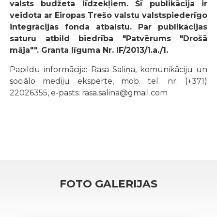
valsts budžeta līdzekļiem. Šī publikācija ir
veidota ar Eiropas Trešo valstu valstspiederīgo
integrācijas fonda atbalstu. Par publikācijas
saturu atbild biedrība "Patvērums "Drošā
māja"".
Granta līguma Nr. IF/2013/1.a./1.
Papildu informācija:
Rasa Saliņa, komunikāciju un
sociālo mediju eksperte, mob. tel. nr. (+371)
22026355, e-pasts: rasa.salina@gmail.com
FOTO GALERIJAS