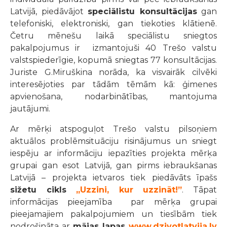
Latvijā, piedāvājot
speciālistu konsultācijas
gan
telefoniski, elektroniski, gan tiekoties klātienē.
Četru mēnešu laikā speciālistu sniegtos
pakalpojumus ir izmantojuši 40 Trešo valstu
valstspiederīgie, kopumā sniegtas 77 konsultācijas.
Juriste G.Miruškina norāda, ka visvairāk cilvēki
interesējoties par tādām tēmām kā: ģimenes
apvienošana, nodarbinātības, mantojuma
jautājumi.
Ar mērķi atspoguļot Trešo valstu pilsoņiem
aktuālos problēmsituāciju risinājumus un sniegt
iespēju ar informāciju iepazīties projekta mērķa
grupai gan esot Latvijā, gan pirms iebraukšanas
Latvijā – projekta ietvaros tiek piedāvāts īpašs
sižetu cikls
„Uzzini, kur uzzināt!”
. Tāpat
informācijas pieejamība par mērķa grupai
pieejamajiem pakalpojumiem un tiesībām tiek
nodrošināta ar
mājas lapas
www.dzivotlatvija.lv