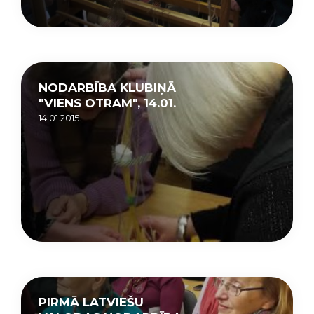
NODARBĪBA KLUBIŅĀ
"VIENS OTRAM", 14.01.
14.01.2015.
PIRMĀ LATVIEŠU