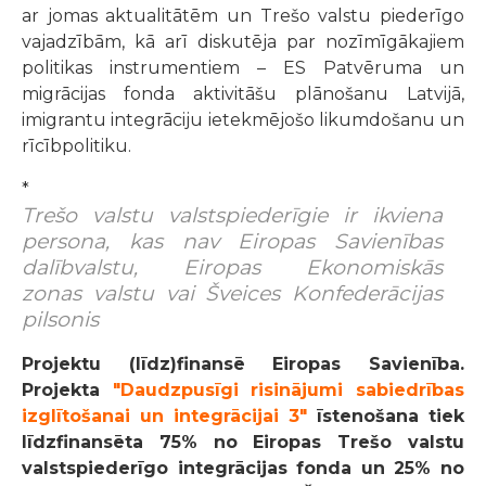
ar jomas aktualitātēm un Trešo valstu piederīgo
vajadzībām, kā arī diskutēja par nozīmīgākajiem
politikas instrumentiem – ES Patvēruma un
migrācijas fonda aktivitāšu plānošanu Latvijā,
imigrantu integrāciju ietekmējošo likumdošanu un
rīcībpolitiku.
*
Trešo valstu valstspiederīgie ir ikviena
persona, kas nav Eiropas Savienības
dalībvalstu, Eiropas Ekonomiskās
zonas valstu vai Šveices Konfederācijas
pilsonis
Projektu (līdz)finansē Eiropas Savienība.
Projekta
"Daudzpusīgi risinājumi sabiedrības
izglītošanai un integrācijai 3"
īstenošana tiek
līdzfinansēta 75% no Eiropas Trešo valstu
valstspiederīgo integrācijas fonda un 25% no