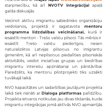
starpniecību, kā arī
NVOTV integrācijai
apaļā
galda diskusijās.
Veicinot
aktīvu imigrantu sabiedrisko organizāciju
veidošanos
,
projektā ir sagatavota
mentoru
programma līdzdalības veicināšanai,
kurā ir
iesaistīti mentori - Trešo valstu pilsoņi. Tās mērķis ir
iesaistīt Trešo valstu piederīgos, nesen
naturalizētos Latvijas pilsoņus no imigrantu
ģimenēm, kā arī nepilsoņus piedalīties pilsoniskās
aktivitātēs, veidot iniciatīvas grupas un biedrības
imigrantu interešu apzināšanai un pārstāvībai.
Paredzēts, ka mentoru pilotprojekti tiks uzsākti
tuvākajā laikā.
NVO kapacitātes un sadarbības jautājumi projekta
laikā tiek risināti ar
Dialoga platformas
palīdzību.
Projekta ietvaros notikušas jau divas tikšanās, kurās
imigrantu integrācijas jomā aktīvās NVO apmainījās