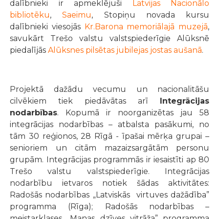
dalībnieki ir apmeklējuši
Latvijas Nacionālo
bibliotēku
,
Saeimu
, Stopiņu novada kursu
dalībnieki viesojās
Kr.Barona memoriālajā muzejā
,
savukārt Trešo valstu valstspiederīgie Alūksnē
piedalījās
Alūksnes pilsētas jubilejas jostas aušanā
.
Projektā dažādu vecumu un nacionalitāšu
cilvēkiem tiek piedāvātas arī
Integrācijas
nodarbības
. Kopumā ir noorganizētas jau 58
integrācijas nodarbības – atbalsta pasākumi, no
tām 30 reģionos, 28 Rīgā - īpašai mērķa grupai –
senioriem un citām mazaizsargātām personu
grupām. Integrācijas programmās ir iesaistīti ap 80
Trešo valstu valstspiederīgie. Integrācijas
nodarbību ietvaros notiek šādas aktivitātes:
Radošās nodarbības „Latviskās virtuves dažādība”
programma (Rīga); Radošās nodarbības –
meistarklases „Manas dzīves vitrāža” programma