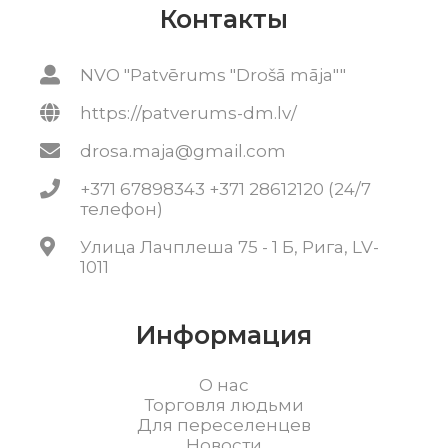
Контакты
NVO "Patvērums "Drošā māja""
https://patverums-dm.lv/
drosa.maja@gmail.com
+371 67898343 +371 28612120 (24/7
телефон)
Улица Лачплеша 75 - 1 Б, Рига, LV-
1011
Информация
О нас
Торговля людьми
Для переселенцев
Новости